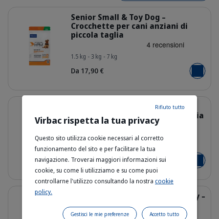
Dettagli
Senior Small & Toy Dog –
Crocchette per cani anziani di
piccola taglia
HQ_HPM_Packaging-without-kg_Seni
1.5 kg - 3 kg - 7 kg
Da 17,90 €
Aggiungi 
Dettagli
Senior Large & Medium Dog -
Rifiuto tutto
Crocchette per cani anziani taglia
Virbac rispetta la tua privacy
media e grande
Questo sito utilizza cookie necessari al corretto
HQ_HPM_Packaging-without-kg_Sen
3 kg - 12 kg
funzionamento del sito e per facilitare la tua
navigazione. Troverai maggiori informazioni sui
Da 29,90 €
Aggiungi 
cookie, su come li utilizziamo e su come puoi
controllarne l'utilizzo consultando la nostra
cookie
Dettagli
policy.
Senior Neutered Dog Small & Toy –
Crocchette per cani anziani
sterilizzati
Gestisci le mie preferenze
Accetto tutto