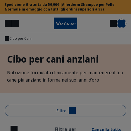
Spedizione Gratuita da 59,90€ |Allerderm Shampoo per Pelle
Normale in omaggio con tutti gli ordini superiori a 99€
Menu
Il mio account
Cerca
Carrello
Cibo per Cani
Area Veterinari
Cibo per cani anziani
Hai bisogno di aiuto?
Nutrizione formulata clinicamente per mantenere il tuo
cane più anziano in forma nei suoi anni d’oro
Filtro
Filtra per
Cancella tutto