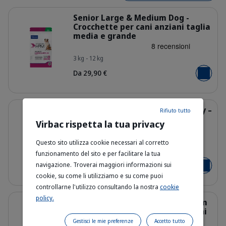
Dettagli
Senior Large & Medium Dog -
Crocchette per cani anziani taglia
media e grande
HQ_HPM_Packaging-without-kg_Sen
3 kg - 12 kg
Da 29,90 €
Aggiungi 
Dettagli
Senior Neutered Dog Small & Toy –
Rifiuto tutto
Crocchette per cani anziani
Virbac rispetta la tua privacy
sterilizzati
Questo sito utilizza cookie necessari al corretto
HQ_HPM_Packaging-without-kg_Sen
1.5 kg - 3 kg - 7 kg
funzionamento del sito e per facilitare la tua
navigazione. Troverai maggiori informazioni sui
Da 17,90 €
Aggiungi 
cookie, su come li utilizziamo e su come puoi
controllarne l'utilizzo consultando la nostra
cookie
Dettagli
policy.
Senior Neutered Large & Medium
Dog - Crocchette per cani anziani
sterilizzati di taglia media e
Gestisci le mie preferenze
Accetto tutto