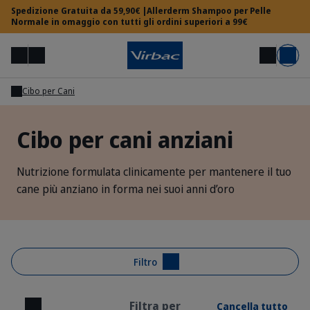
Spedizione Gratuita da 59,90€ |Allerderm Shampoo per Pelle
Normale in omaggio con tutti gli ordini superiori a 99€
Menu
Il mio account
Cerca
Carrello
Cibo per Cani
Area Veterinari
Cibo per cani anziani
Hai bisogno di aiuto?
Nutrizione formulata clinicamente per mantenere il tuo
cane più anziano in forma nei suoi anni d’oro
Filtro
Filtra per
Cancella tutto