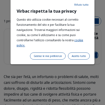
Rifiuto tutto
Virbac rispetta la tua privacy
Questo sito utilizza cookie necessari al corretto
1 prodotto
I più venduti
funzionamento del sito e per facilitare la tua
navigazione. Troverai maggiori informazioni sui
Dettagli
Joint & Mobility Cane – Crocchette
cookie, su come li utilizziamo e su come puoi
per Supporto Articolare e Mobilità
controllarne l'utilizzo consultando la nostra
cookie
policy.
3 kg - 12 kg
Bag_HPM-J-1_dog_face_Packaging-w
Da 44,40 €
Gestisci le mie preferenze
Accetto tutto
Aggiungi 
Che sia per l’età, un infortunio o problemi di salute, molti
cani soffrono di disturbi alle articolazioni. Sintomi come
dolore, disagio, rigidità e ridotta flessibilità possono
impedire al tuo cane di svolgere attività fisica e portare
facilmente ad un aumento di peso, che mette ancora più a