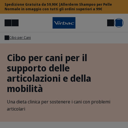
Spedizione Gratuita da 59,90€ |Allerderm Shampoo per Pelle
Normale in omaggio con tutti gli ordini superiori a 99€
Menu
Il mio account
Cerca
Carrello
Cibo per Cani
Area Veterinari
Cibo per cani per il
supporto delle
Hai bisogno di aiuto?
articolazioni e della
mobilità
Una dieta clinica per sostenere i cani con problemi
articolari