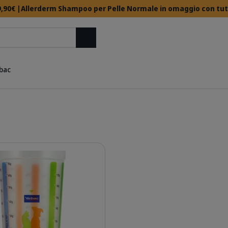
,90€ |Allerderm Shampoo per Pelle Normale in omaggio con tutti 
Cerca
rbac