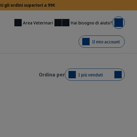
gli ordini superiori a 99€
Hai bisogno di aiuto?
Area Veterinari
Carrello
Il mio account
Ordina per
I più venduti