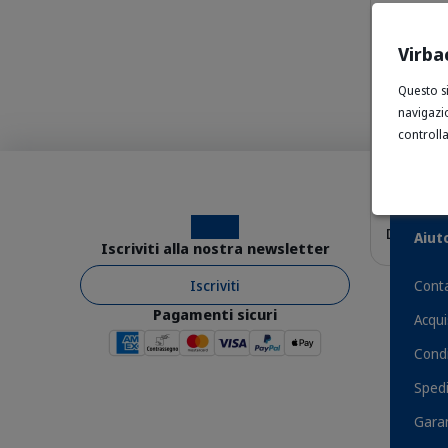
Virba
Bicchie
Questo si
Veterin
navigazi
Gatti
controlla
Preventive
Gatti - Pr
Instagram
Facebook
Da 0,25 €
Aiut
Iscriviti alla nostra newsletter
Iscriviti
Conta
Pagamenti sicuri
Acqui
Vantaggi
Condi
Spedi
Garan