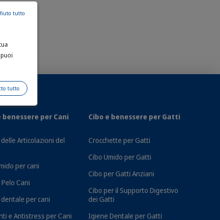
fiuto tutto
tua
 puoi
tto tutto
e benessere per Cani
Cibo e benessere per Gatti
delle Articolazioni del
Crocchette per Gatti
Cibo Umido per Gatti
mido per cani
Cibo per Gatti Anziani
e Pelo Cani
Cibo per il Supporto Digestivo
 dentale per cani
dei Gatti
ti e Antistress per Cani
Igiene Dentale per Gatti