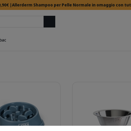
,90€ |Allerderm Shampoo per Pelle Normale in omaggio con tutti 
Cerca
rbac
Dettagli