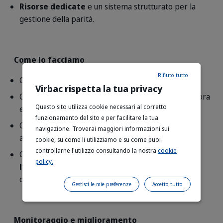
Risorse dedicate
e un sistema strutturato per la
gestione della parità.
Come lo facciamo
Rifiuto tutto
Con un
Comitato Guida
per la Parità di Genere.
Virbac rispetta la tua privacy
Con un/una
Responsabile dedicato/a
, che monitora
Questo sito utilizza cookie necessari al corretto
e promuove ogni azione concreta.
funzionamento del sito e per facilitare la tua
Con
piani di formazione e azioni misurabili
,
navigazione. Troverai maggiori informazioni sui
aggiornati regolarmente.
cookie, su come li utilizziamo e su come puoi
controllarne l'utilizzo consultando la nostra
cookie
Con il
coinvolgimento attivo di tutta
policy.
l’organizzazione
, dalla Direzione a ogni singolo
dipendente.
Gestisci le mie preferenze
Accetto tutto
Monitoraggio e miglioramento