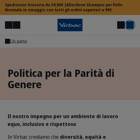
Spedizione Gratuita da 59,90€ |Allerderm Shampoo per Pelle
Normale in omaggio con tutti gli ordini superiori a 99€
Menu
Il mio account
Cerca
Carrello
Chi siamo
Area Veterinari
Politica per la Parità di
Hai bisogno di aiuto?
Genere
Il nostro impegno per un ambiente di lavoro
equo, inclusivo e rispettoso
In Virbac crediamo che
diversità, equità e