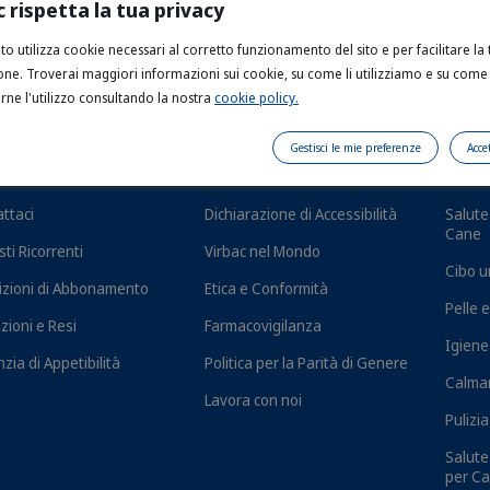
c rispetta la tua privacy
to utilizza cookie necessari al corretto funzionamento del sito e per facilitare la 
one. Troverai maggiori informazioni sui cookie, su come li utilizziamo e su come
rne l'utilizzo consultando la nostra
cookie policy.
Gestisci le mie preferenze
Acce
o e supporto
Scopri Virbac
Cibo 
ttaci
Dichiarazione di Accessibilità
Salute 
Cane
sti Ricorrenti
Virbac nel Mondo
Cibo u
zioni di Abbonamento
Etica e Conformità
Pelle 
zioni e Resi
Farmacovigilanza
Igiene
zia di Appetibilità
Politica per la Parità di Genere
Calman
Lavora con noi
Pulizi
Salute
per Ca