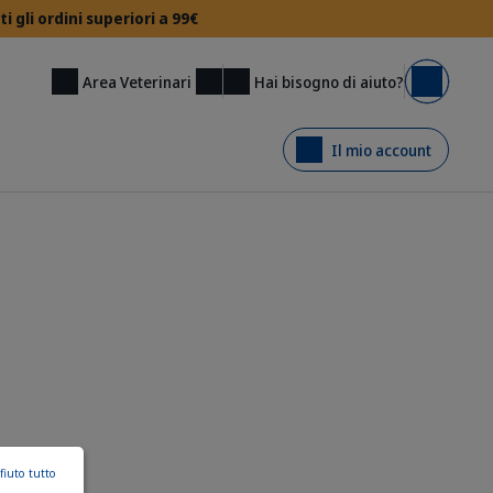
gli ordini superiori a 99€
Hai bisogno di aiuto?
Area Veterinari
Carrello
Il mio account
fiuto tutto