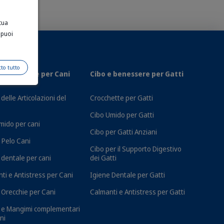
tua
 puoi
tto tutto
e benessere per Cani
Cibo e benessere per Gatti
delle Articolazioni del
Crocchette per Gatti
Cibo Umido per Gatti
mido per cani
Cibo per Gatti Anziani
e Pelo Cani
Cibo per il Supporto Digestivo
 dentale per cani
dei Gatti
ti e Antistress per Cani
Igiene Dentale per Gatti
a Orecchie per Cani
Calmanti e Antistress per Gatti
 e Mangimi complementari
ni