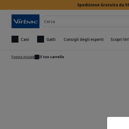
Spedizione Gratuita da 59
Cerca
Cani
Gatti
Consigli degli esperti
Scopri Vi
Pagina iniziale
Il tuo carrello