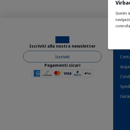
Virba
Questo si
navigazi
controlla
Instagram
Facebook
Aiut
Iscriviti alla nostra newsletter
Iscriviti
Conta
Pagamenti sicuri
Acqui
Condi
Spedi
Garan