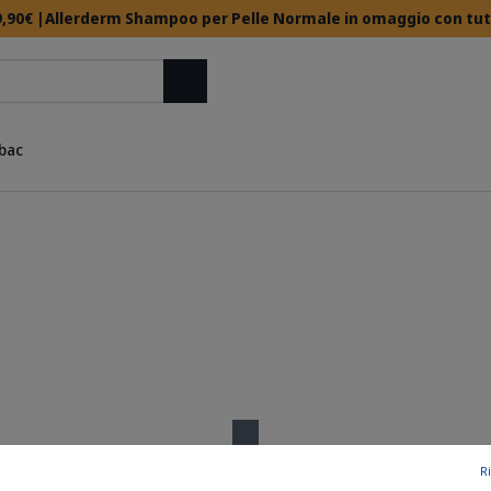
,90€ |Allerderm Shampoo per Pelle Normale in omaggio con tutti 
Cerca
rbac
Ri