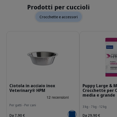
Prodotti per cuccioli
Crocchette e accessori
Dettagli
Dettagli
Bowl_HPM_cat_face.png
Ciotola in acciaio inox
Puppy Large & M
Veterinary® HPM
Crocchette per Cu
media e grande
Per gatti - Per cani
3 kg - 7 kg - 12 kg
Da 7,90 €
Da 29,90 €
Aggiungi al carrello