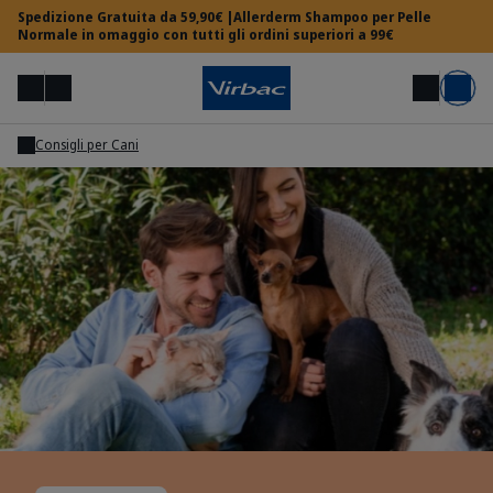
Spedizione Gratuita da 59,90€ |Allerderm Shampoo per Pelle
Normale in omaggio con tutti gli ordini superiori a 99€
Menu
Il mio account
Cerca
Carrello
Consigli per Cani
Area Veterinari
Hai bisogno di aiuto?