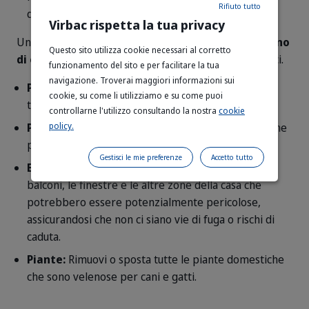
Rifiuto tutto
digestivi.
Virbac rispetta la tua privacy
Un piccolo cucciolo è per natura un
esploratore pieno
Questo sito utilizza cookie necessari al corretto
di energie
, il che lo espone a molti pericoli domestici.
funzionamento del sito e per facilitare la tua
navigazione. Troverai maggiori informazioni sui
Prodotti Tossici:
Tieni sotto chiave tutti i prodotti
A7R00286
flgVZJQNFuxPzQSa07LG--4--s5
cookie, su come li utilizziamo e su come puoi
tossici, detergenti, farmaci e veleni.
controllarne l'utilizzo consultando la nostra
cookie
policy.
Pericoli Elettrici:
Nascondi o isola i cavi elettrici che
potrebbero essere rosicchiati (rischio di scosse).
Gestisci le mie preferenze
Accetto tutto
Balconi e Finestre:
È importante controllare i
balconi, le finestre e le altre zone della casa che
potrebbero essere potenzialmente pericolose,
assicurandosi che non ci siano vie di fuga o rischi di
caduta.
Piante:
Rimuovi o sposta tutte le piante domestiche
che sono velenose per cani e gatti.