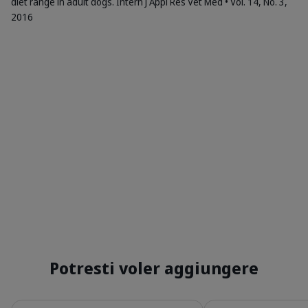
diet range in adult dogs. Intern J Appl Res Vet Med • Vol. 14, No. 3,
2016
Potresti voler aggiungere
Dettagli
Dettagli