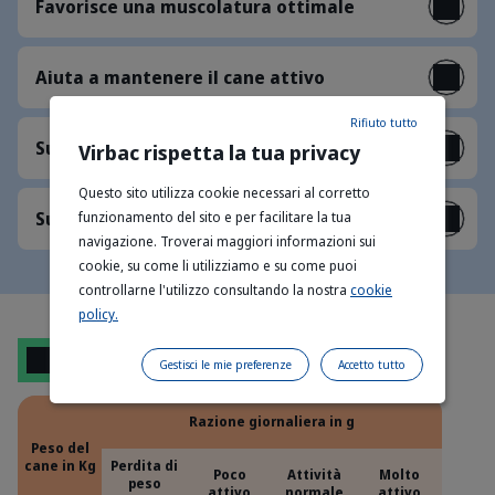
Favorisce una muscolatura ottimale
Aiuta a mantenere il cane attivo
Rifiuto tutto
Supporta la salute dell’intestino
Virbac rispetta la tua privacy
Questo sito utilizza cookie necessari al corretto
Supporta la salute di pelle e pelo
funzionamento del sito e per facilitare la tua
navigazione. Troverai maggiori informazioni sui
cookie, su come li utilizziamo e su come puoi
controllarne l'utilizzo consultando la nostra
cookie
policy.
Razionamento
Gestisci le mie preferenze
Accetto tutto
Razione giornaliera in g
Peso del
cane in Kg
Perdita di
Poco
Attività
Molto
peso
attivo
normale
attivo