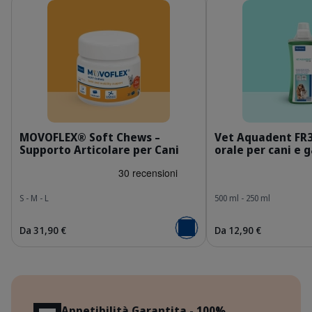
IT_MOVOFLEX-dog_Unity-visual_7_2026.jpg
I
MOVOFLEX® Soft Chews –
Vet Aquadent FR
Supporto Articolare per Cani
orale per cani e g
S - M - L
500 ml - 250 ml
Da 31,90 €
Da 12,90 €
Aggiungi al carrello
Vantaggi
Appetibilità Garantita - 100%