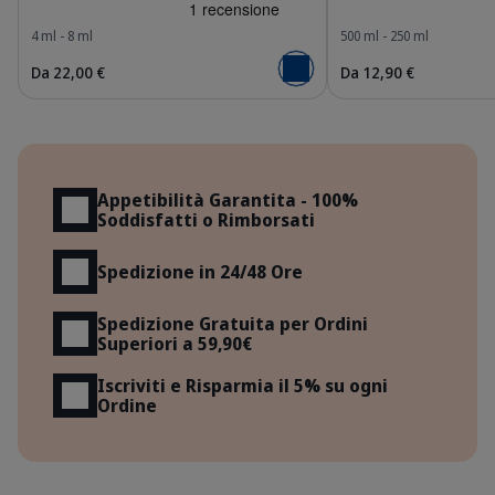
4 ml - 8 ml
500 ml - 250 ml
Da 22,00 €
Da 12,90 €
Aggiungi al carrello
Vantaggi
Appetibilità Garantita - 100%
Soddisfatti o Rimborsati
Spedizione in 24/48 Ore
Spedizione Gratuita per Ordini
Superiori a 59,90€
Iscriviti e Risparmia il 5% su ogni
Ordine