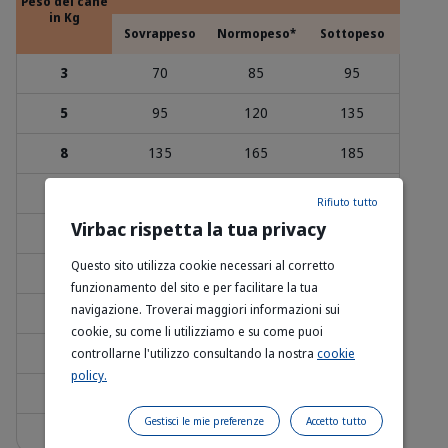
Peso del cane
in Kg
Sovrappeso
Normopeso*
Sottopeso
3
70
85
95
5
95
120
135
8
135
165
185
10
155
195
215
Rifiuto tutto
Virbac rispetta la tua privacy
15
205
255
280
Questo sito utilizza cookie necessari al corretto
20
245
305
335
funzionamento del sito e per facilitare la tua
navigazione. Troverai maggiori informazioni sui
25
285
355
390
cookie, su come li utilizziamo e su come puoi
30
320
400
440
controllarne l'utilizzo consultando la nostra
cookie
policy.
40
390
485
535
Gestisci le mie preferenze
Accetto tutto
60
510
640
700